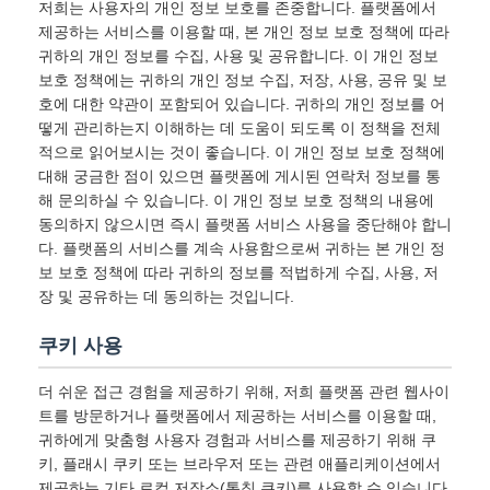
저희는 사용자의 개인 정보 보호를 존중합니다. 플랫폼에서
제공하는 서비스를 이용할 때, 본 개인 정보 보호 정책에 따라
귀하의 개인 정보를 수집, 사용 및 공유합니다. 이 개인 정보
보호 정책에는 귀하의 개인 정보 수집, 저장, 사용, 공유 및 보
호에 대한 약관이 포함되어 있습니다. 귀하의 개인 정보를 어
떻게 관리하는지 이해하는 데 도움이 되도록 이 정책을 전체
적으로 읽어보시는 것이 좋습니다. 이 개인 정보 보호 정책에
대해 궁금한 점이 있으면 플랫폼에 게시된 연락처 정보를 통
해 문의하실 수 있습니다. 이 개인 정보 보호 정책의 내용에
동의하지 않으시면 즉시 플랫폼 서비스 사용을 중단해야 합니
다. 플랫폼의 서비스를 계속 사용함으로써 귀하는 본 개인 정
보 보호 정책에 따라 귀하의 정보를 적법하게 수집, 사용, 저
장 및 공유하는 데 동의하는 것입니다.
쿠키 사용
더 쉬운 접근 경험을 제공하기 위해, 저희 플랫폼 관련 웹사이
트를 방문하거나 플랫폼에서 제공하는 서비스를 이용할 때,
귀하에게 맞춤형 사용자 경험과 서비스를 제공하기 위해 쿠
키, 플래시 쿠키 또는 브라우저 또는 관련 애플리케이션에서
제공하는 기타 로컬 저장소(통칭 쿠키)를 사용할 수 있습니다.