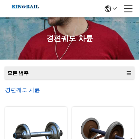
경편궤도 차륜
모든 범주
경편궤도 차륜