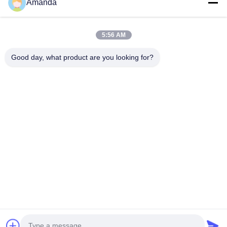
Amanda
빠른 연락
5:56 AM
Tel
Good day, what product are you looking for?
0086-15556982932
이메일
amanda@kirail.com
주소
건물 1, 국경간 전자상거래 공단, 포괄적 접착부, 정푸강
새로운 지구, Ma'anshan 시, 안휘성
개인 정보 정책
|
사이트맵
중국 좋은 품질 스틸 레일 휠 공급업체. 저작권 © 2022-2026