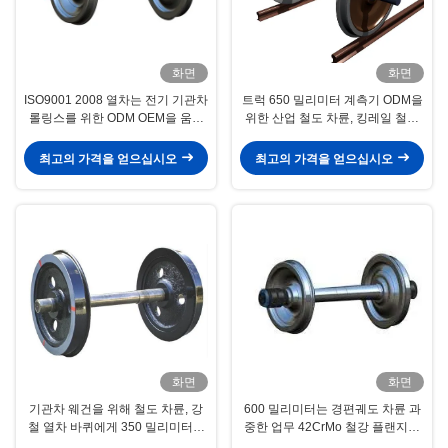
화면
화면
ISO9001 2008 열차는 전기 기관차
트럭 650 밀리미터 계측기 ODM을
롤링스를 위한 ODM OEM을 움직
위한 산업 철도 차륜, 킹레일 철도
입니다
바퀴
최고의 가격을 얻으십시오
최고의 가격을 얻으십시오
화면
화면
기관차 웨건을 위해 철도 차륜, 강
600 밀리미터는 경편궤도 차륜 과
철 열차 바퀴에게 350 밀리미터를
중한 업무 42CrMo 철강 플랜지된
던지기
자료를 측정합니다