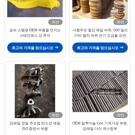
화면
화면
금속 스탬핑 OEM 부품을 던지는
사형주조 철강 레일 바퀴, 500 밀리
스테인레스 강 투자
미터 열차 바퀴 전기 도금물 표면
최고의 가격을 얻으십시오
최고의 가격을 얻으십시오
화면
화면
킹레일 정밀 주조법 탄소강 재질
OEM 알루미늄 Cnc 기계가공 부분,
ISO 증명서 부품
킹레일 다이 케스팅부