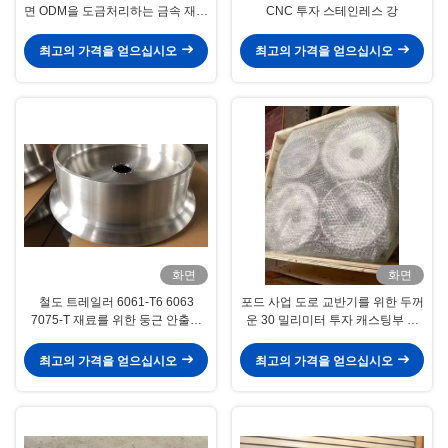
면 ODM을 도금처리하는 금속 재료
CNC 투자 스테인레스 강
아연을 놋쇠를 입힙니다
최고의 가격을 얻으십시오
최고의 가격을 얻으십시오
화면
화면
철도 트레일러 6061-T6 6063
포드 사업 도로 교반기를 위한 두꺼
7075-T 재료를 위한 둥근 안출된
운 30 밀리미터 투자 캐스팅부 바
알루니늄 합금 휠
퀴 ODM
최고의 가격을 얻으십시오
최고의 가격을 얻으십시오