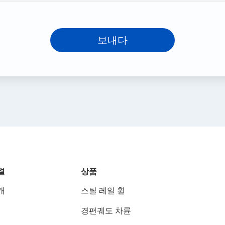
보내다
결
상품
개
스틸 레일 휠
경편궤도 차륜