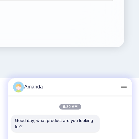
Amanda
빠른 연락
6:30 AM
Tel
Good day, what product are you looking 
for?
86--15556982932
이메일