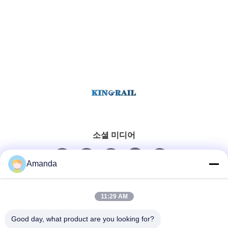
소셜 미디어
Amanda
빠른 연락
11:29 AM
Tel
Good day, what product are you looking for?
0086-15556982932