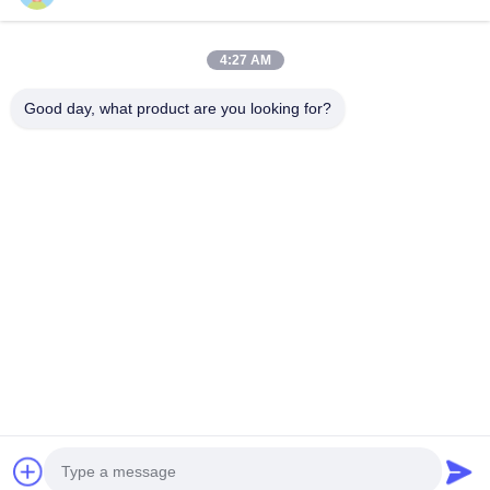
빠른 연락
4:27 AM
Tel
Good day, what product are you looking for?
0086-15556982932
이메일
amanda@kirail.com
주소
건물 1, 국경간 전자상거래 공단, 포괄적 접착부, 정푸강
새로운 지구, Ma'anshan 시, 안휘성
개인 정보 정책
|
사이트맵
중국 좋은 품질 스틸 레일 휠 공급업체. 저작권 © 2022-2026
Maanshan Kingrail Technology Co.,Ltd. . 판권 소유.