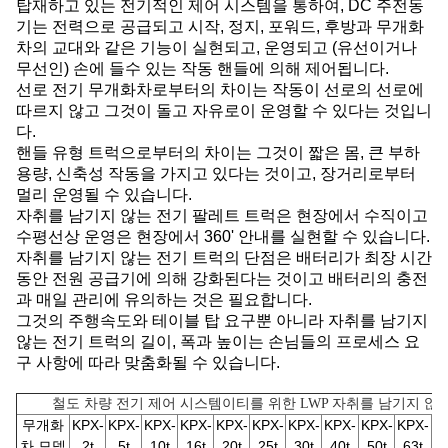
탑재하고 있는 전기적인 제어 시스템을 통하여, DC 주전동
기는 전력으로 공급되고 시작, 정지, 포워드, 후방과 무개화
차의 교대와 같은 기능이 실현되고, 운영되고 (유선이거나
무선인) 손에 들수 있는 작동 핸들에 의해 제어됩니다.
선로 전기 무개화차로부터의 차이는 작동이 선로의 선로에
따르지 않고 그것이 돌고 자유로이 운영할 수 있다는 것입니
다.
핸들 유형 트럭으로부터의 차이는 그것이 짧은 몸, 큰 부하
용량, 신축성 작동을 가지고 있다는 것이고, 장거리로부터
멀리 운영될 수 있습니다.
자취를 남기지 않는 전기 팔레트 트럭은 현장에서 수직이고
수평선상 운영은 현장에서 360' 안내를 실현할 수 있습니다.
자취를 남기지 않는 전기 트럭의 단점은 배터리가 최장 시간
동안 전원 공급기에 의해 강화된다는 것이고 배터리의 충전
과 매일 관리에 유의하는 것은 필요합니다.
그것의 주행속도와 테이블 탑 요구뿐 아니라 자취를 남기지
않는 전기 트럭의 길이, 폭과 높이는 손님들의 프로세스 요
구 사항에 따라 맞춤화될 수 있습니다.
철도 차량 전기 제어 시스템이티를 위한 LWP 자취를 남기지 않
무개화
KPX-
KPX-
KPX-
KPX-
KPX-
KPX-
KPX-
KPX-
KPX-
KPX-
K
차 모델
2t
5t
10t
16t
20t
25t
30t
40t
50t
63t
8