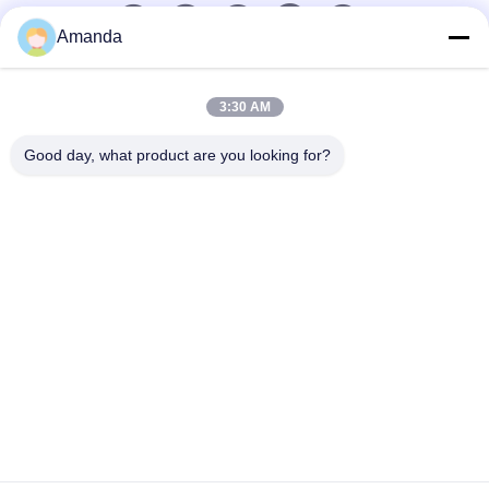
Amanda
빠른 연락
3:30 AM
Tel
Good day, what product are you looking for?
0086-15556982932
이메일
amanda@kirail.com
주소
건물 1, 국경간 전자상거래 공단, 포괄적 접착부, 정푸강
새로운 지구, Ma'anshan 시, 안휘성
개인 정보 정책
|
사이트맵