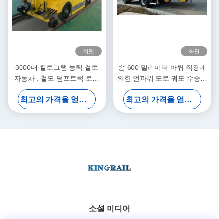
화면
화면
3000대 킬로그램 능력 철로
손 600 밀리미터 바퀴 직경에
자동차 . 철도 덤프트럭 로에
의한 언파워 도로 궤도 수송수
스 EMC 증명서
단 4 바퀴
최고의 가격을 얻으십시오
최고의 가격을 얻으십시오
소셜 미디어