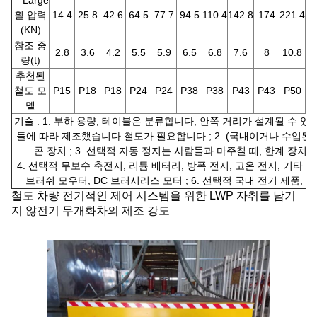
***Large
휠 압력
14.4
25.8
42.6
64.5
77.7
94.5
110.4
142.8
174
221.4
27
(KN)
참조 중
2.8
3.6
4.2
5.5
5.9
6.5
6.8
7.6
8
10.8
1
량(t)
추천된
철도 모
P15
P18
P18
P24
P24
P38
P38
P43
P43
P50
P
델
기술 : 1. 부하 용량, 테이블은 분류합니다, 안쪽 거리가 설계될 수 
들에 따라 제조했습니다 철도가 필요합니다 ; 2. (국내이거나 수입된)
콘 장치 ; 3. 선택적 자동 정지는 사람들과 마주칠 때, 한계 장치를
4. 선택적 무보수 축전지, 리튬 배터리, 방폭 전지, 고온 전지, 기타 등등 
브러쉬 모우터, DC 브러시리스 모터 ; 6. 선택적 국내 전기 제품, 
철도 차량 전기적인 제어 시스템을 위한 LWP 자취를 남기
지 않전기 무개화차의 제조 강도