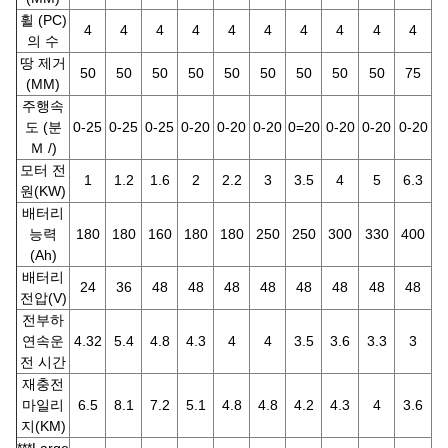
휠 (PC)
4
4
4
4
4
4
4
4
4
4
의 수
땅 제거
50
50
50
50
50
50
50
50
50
75
(MM)
주행속
도 (분
0-25
0-25
0-25
0-20
0-20
0-20
0=20
0-20
0-20
0-20
0
Ｍ /)
모터 전
1
1.2
1.6
2
2.2
3
3.5
4
5
6.3
원(KW)
배터리
능력
180
180
160
180
180
250
250
300
330
400
4
(Ah)
배터리
24
36
48
48
48
48
48
48
48
48
전압(V)
전부하
연속운
4.32
5.4
4.8
4.3
4
4
3.5
3.6
3.3
3
3
전 시간
재충전
마일리
6.5
8.1
7.2
5.1
4.8
4.8
4.2
4.3
4
3.6
4
지(KM)